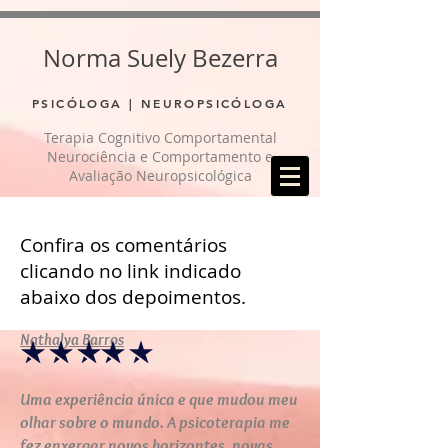
UA-188512642-1
Norma Suely Bezerra
PSICÓLOGA | NEUROPSICÓLOGA
Terapia Cognitivo Comportamental
Neurociência e Comportamento e
Avaliação Neuropsicológica
Confira os comentários
clicando no link indicado
abaixo dos depoimentos.
Nathalya Barros
Uma experiência única e que mudou meu
olhar sobre o mundo. A psicoterapia me
fez enxergar novos horizontes, novas