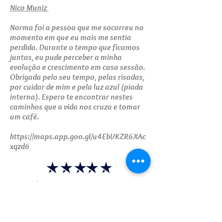
Nico Muniz
Norma foi a pessoa que me socorreu no
momento em que eu mais me sentia
perdida. Durante o tempo que ficamos
juntas, eu pude perceber a minha
evolução e crescimento em casa sessão.
Obrigada pelo seu tempo, pelas risadas,
por cuidar de mim e pela luz azul (piada
interna). Espero te encontrar nestes
caminhos que a vida nos cruza e tomar
um café.
https://maps.app.goo.gl/u4EbVKZR6XAc
xqzd6
Fernanda Santos
Excelente profissional, um dos melhores
investimentos que fiz na vida! Dra.